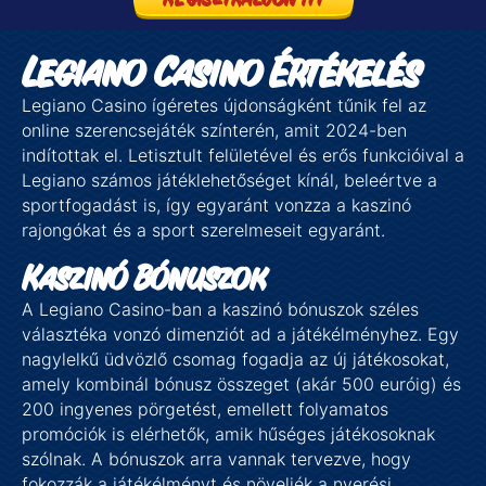
Legiano Casino Értékelés
Legiano Casino ígéretes újdonságként tűnik fel az
online szerencsejáték színterén, amit 2024-ben
indítottak el. Letisztult felületével és erős funkcióival a
Legiano számos játéklehetőséget kínál, beleértve a
sportfogadást is, így egyaránt vonzza a kaszinó
rajongókat és a sport szerelmeseit egyaránt.
Kaszinó Bónuszok
A Legiano Casino-ban a kaszinó bónuszok széles
választéka vonzó dimenziót ad a játékélményhez. Egy
nagylelkű üdvözlő csomag fogadja az új játékosokat,
amely kombinál bónusz összeget (akár 500 euróig) és
200 ingyenes pörgetést, emellett folyamatos
promóciók is elérhetők, amik hűséges játékosoknak
szólnak. A bónuszok arra vannak tervezve, hogy
fokozzák a játékélményt és növeljék a nyerési