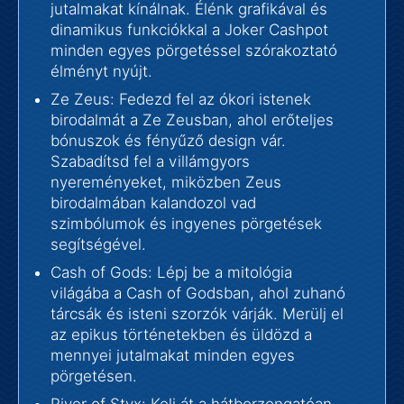
jutalmakat kínálnak. Élénk grafikával és
dinamikus funkciókkal a Joker Cashpot
minden egyes pörgetéssel szórakoztató
élményt nyújt.
Ze Zeus: Fedezd fel az ókori istenek
birodalmát a Ze Zeusban, ahol erőteljes
bónuszok és fényűző design vár.
Szabadítsd fel a villámgyors
nyereményeket, miközben Zeus
birodalmában kalandozol vad
szimbólumok és ingyenes pörgetések
segítségével.
Cash of Gods: Lépj be a mitológia
világába a Cash of Godsban, ahol zuhanó
tárcsák és isteni szorzók várják. Merülj el
az epikus történetekben és üldözd a
mennyei jutalmakat minden egyes
pörgetésen.
River of Styx: Kelj át a hátborzongatóan