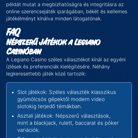
példát mutat a megbízhatóságra és integritásra az
online szerencsejáték iparágában, békét és kellemes
játékélményt kínálva minden látogatónak.
FAQ
Népszerű Játékok a Legiano
Casinóban
A Legiano Casino széles választékot kínál az egyéni
ízlések és preferenciák kielégítésére. Néhány
legkeresettebb játék közé tartozik:
Slot játékok: Széles választék klasszikus
gyümölcsös gépektől modern video
slotokig terjedő témákban.
Asztali játékok: Népszerű választások,
mint a blackjack, rulett, baccarat és póker
variációk.