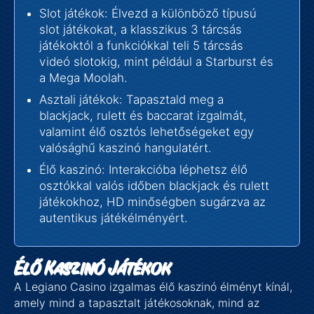
Slot játékok: Élvezd a különböző típusú
slot játékokat, a klasszikus 3 tárcsás
játékoktól a funkciókkal teli 5 tárcsás
videó slotokig, mint például a Starburst és
a Mega Moolah.
Asztali játékok: Tapasztald meg a
blackjack, rulett és baccarat izgalmát,
valamint élő osztós lehetőségeket egy
valósághű kaszinó hangulatért.
Élő kaszinó: Interakcióba léphetsz élő
osztókkal valós időben blackjack és rulett
játékokhoz, HD minőségben sugárzva az
autentikus játékélményért.
Élő Kaszinó Játékok
A Legiano Casino izgalmas élő kaszinó élményt kínál,
amely mind a tapasztalt játékosoknak, mind az